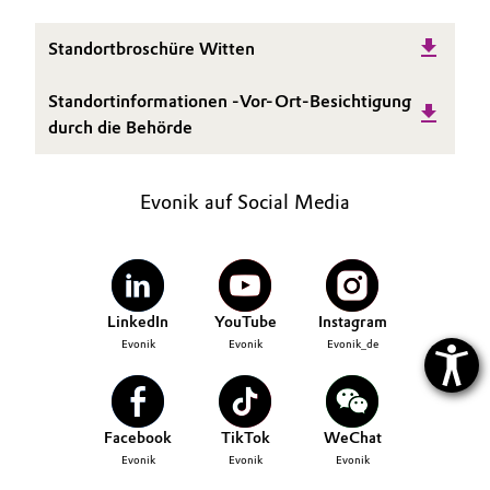
Oil & Gas, Petrochemicals
Standortbroschüre Witten
Personal Care & Beauty
Standortinformationen -Vor-Ort-Besichtigung
durch die Behörde
Pharma & Biopharma
Evonik auf Social Media
Plastics & Rubber
Pulp, Paper & Packaging
Textiles, Leather & Nonwovens
LinkedIn
YouTube
Instagram
Evonik
Evonik
Evonik_de
Facebook
TikTok
WeChat
Evonik
Evonik
Evonik