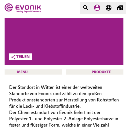
MÄRKTE
MÄRKTE
UNTERNEHMEN
UNTERNEHMEN
Market
Evonik - Leading Beyond
TEILEN
Chemistry
Additive Manufacturing
Was uns antreibt
MENÜ
PRODUKTE
Adhesives & Sealants
Über Evonik
Der Standort in Witten ist einer der weltweiten
Standorte von Evonik und zählt zu den großen
Aerospace
We go beyond
Produktionsstandorten zur Herstellung von Rohstoffen
HOME
für die Lack- und Klebstoffindustrie.
Agriculture
Innovation
ÜBER UNS
Der Chemiestandort von Evonik liefert mit der
Polyester 1- und Polyester 2-Anlage Polyesterharze in
INVESTOREN
Purpose
Animal Nutrition & Health
fester und flüssiger Form, welche in einer Vielzahl