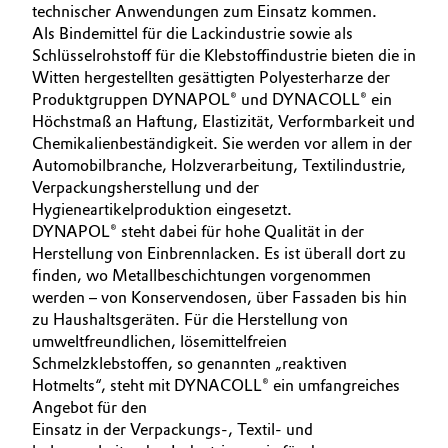
NACHHALTIGKEIT
technischer Anwendungen zum Einsatz kommen.
BVB Partnerschaft
Automotive & Transportation
Als Bindemittel für die Lackindustrie sowie als
KARRIERE
Schlüsselrohstoff für die Klebstoffindustrie bieten die in
Geschichte
MEDIEN
Witten hergestellten gesättigten Polyesterharze der
Battery
Struktur & Organisation
Produktgruppen DYNAPOL® und DYNACOLL® ein
EVENTS
Höchstmaß an Haftung, Elastizität, Verformbarkeit und
Building, Construction & Infrastructure
DOCUMENTS
Vorstand
Chemikalienbeständigkeit. Sie werden vor allem in der
Automobilbranche, Holzverarbeitung, Textilindustrie,
Catalysts
Aufsichtsrat
Verpackungsherstellung und der
Hygieneartikelproduktion eingesetzt.
Struktur
Chemical Industry
DYNAPOL® steht dabei für hohe Qualität in der
Herstellung von Einbrennlacken. Es ist überall dort zu
Business Lines
finden, wo Metallbeschichtungen vorgenommen
Circular Economy
werden – von Konservendosen, über Fassaden bis hin
Weltweite Standorte
zu Haushaltsgeräten. Für die Herstellung von
Coatings, Paints & Printing
umweltfreundlichen, lösemittelfreien
ESHQ
Schmelzklebstoffen, so genannten „reaktiven
Composites
Hotmelts“, steht mit DYNACOLL® ein umfangreiches
Einkauf
Angebot für den
Einsatz in der Verpackungs-, Textil- und
Consumer Goods & Lifestyle
Governance & Compliance