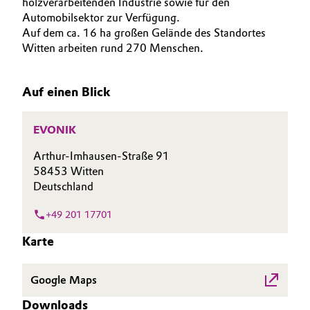
holzverarbeitenden Industrie sowie für den
Automobilsektor zur Verfügung.
Allgemeine Verkaufs- und Lieferbedingungen
Electronics & Telecommunications
Auf dem ca. 16 ha großen Gelände des Standortes
(AVB)
Witten arbeiten rund 270 Menschen.
Energy, Environment & Utilities
Auf einen Blick
Food & Beverage
Business Lines
Green Hydrogen
EVONIK
Karriere
Arthur-Imhausen-Straße 91
Home Care & Cleaning
Investor Relations
58453 Witten
Deutschland
Medien
Industrial Manufacturing & Machinery
+49 201 17701
Lubricants & Lubricant Additives
Karte
Medical Devices
Google Maps
Metals & Mining
Downloads