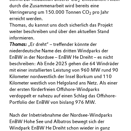
2
durch die Zusammenarbeit wird bereits eine
Oil & Gas, Petrochemicals
Verringerung um 150.000 Tonnen CO
pro Jahr
2
erreicht werden.
Personal Care & Beauty
Thomas, du kannst uns doch sicherlich das Projekt
weiter beschreiben und über den aktuellen Stand
informieren.
Pharma & Biopharma
Thomas:
„Er dreht“ – treffender könnte der
niederdeutsche Name des dritten Windparks der
Plastics & Rubber
EnBW in der Nordsee – EnBW He Dreiht – es nicht
beschreiben: Ab Ende 2025 gehen die 64 Windräder
Pulp, Paper & Packaging
mit einer installierten Leistung von 960 MW rund 90
Kilometer nordwestlich der Insel Borkum und 110
Kilometer westlich von Helgoland ans Netz. Als einer
Textiles, Leather & Nonwovens
der ersten förderfreien Offshore-Windparks
verdoppelt er nahezu auf einen Schlag das Offshore-
Portfolio der EnBW von bislang 976 MW.
Nach der Inbetriebnahme der Nordsee-Windparks
EnBW Hohe See und Albatros bewegt sich der
Windpark EnBW He Dreiht schon wieder in ganz