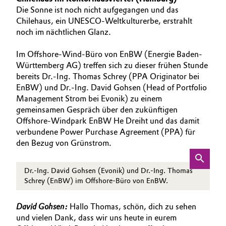
INVESTOREN
BVB Partnerschaft
Die Sonne ist noch nicht aufgegangen und das
Automotive & Transportation
Chilehaus, ein UNESCO-Weltkulturerbe, erstrahlt
NACHHALTIGKEIT
Geschichte
noch im nächtlichen Glanz.
KARRIERE
Battery
Struktur & Organisation
Im Offshore-Wind-Büro von EnBW (Energie Baden-
MEDIEN
Württemberg AG) treffen sich zu dieser frühen Stunde
Building, Construction & Infrastructure
Vorstand
EVENTS
bereits Dr.-Ing. Thomas Schrey (PPA Originator bei
DOCUMENTS
EnBW) und Dr.-Ing. David Gohsen (Head of Portfolio
Catalysts
Aufsichtsrat
Management Strom bei Evonik) zu einem
gemeinsamen Gespräch über den zukünftigen
Struktur
Chemical Industry
Offshore-Windpark EnBW He Dreiht und das damit
verbundene Power Purchase Agreement (PPA) für
Business Lines
Circular Economy
den Bezug von Grünstrom.
Weltweite Standorte
Coatings, Paints & Printing
Dr.-Ing. David Gohsen (Evonik) und Dr.-Ing. Thomas
ESHQ
Schrey (EnBW) im Offshore-Büro von EnBW.
Composites
Einkauf
David Gohsen:
Hallo Thomas, schön, dich zu sehen
Consumer Goods & Lifestyle
und vielen Dank, dass wir uns heute in eurem
Governance & Compliance