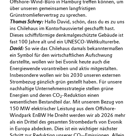
Offshore-Wind-Büro in Hamburg treffen können, um
über unseren gemeinsamen langfristigen
Allgemeine Verkaufs- und Lieferbedingungen
Electronics & Telecommunications
Grünstromliefervertrag zu sprechen.
(AVB)
Thomas Schrey:
Hallo David, schön, dass du es zu uns
Energy, Environment & Utilities
ins Chilehaus im Kontorhausviertel geschafft hast.
Dieses schiffsförmige denkmalgeschützte Gebäude ist
Food & Beverage
fast 100 Jahre alt und ein UNESCO-Weltkulturerbe.
Business Lines
David:
So wie das Chilehaus damals bekanntermaßen
ein Symbol für den wirtschaftlichen Aufschwung
Green Hydrogen
Karriere
darstellte, wollen wir bei Evonik heute auch die
Energiewende vorantreiben und aktiv mitgestalten.
Home Care & Cleaning
Investor Relations
Insbesondere wollen wir bis 2030 unseren externen
Strombezug gänzlich grün gestellt haben. Für unsere
Medien
Industrial Manufacturing & Machinery
nachhaltige Unternehmensstrategie stellen grüne
Energien und deren CO
-Reduktion einen
2
Lubricants & Lubricant Additives
wesentlichen Bestandteil dar. Mit unserem Bezug von
150 MW elektrischer Leistung aus dem Offshore-
Windpark EnBW He Dreiht werden wir ab 2026 mehr
Medical Devices
als ein Drittel des gesamten Strombedarfs von Evonik
in Europa abdecken. Dies ist ein wichtiger nächster
Metals & Mining
Schritt zur Reduktion unserer CO
-Emissionen. Allein