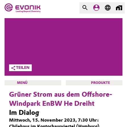
MÄRKTE
MÄRKTE
UNTERNEHMEN
UNTERNEHMEN
Market
Evonik - Leading Beyond
Chemistry
Additive Manufacturing
TEILEN
Was uns antreibt
Adhesives & Sealants
MENÜ
PRODUKTE
Über Evonik
Grüner Strom aus dem Offshore-
Aerospace
We go beyond
Windpark EnBW He Dreiht
Agriculture
Innovation
Im Dialog
HOME
Mittwoch, 15. November 2023, 7:30 Uhr:
Purpose
Animal Nutrition & Health
ÜBER UNS
Chilehaus im Kontorhausviertel (Hamburg)