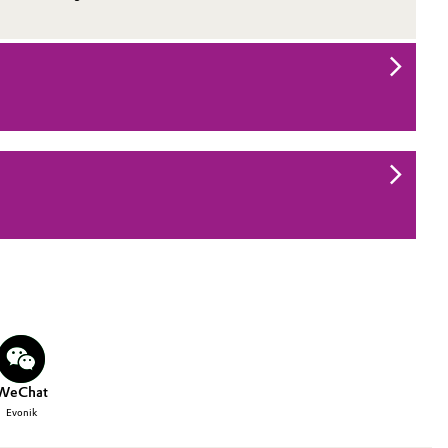
WeChat
Evonik