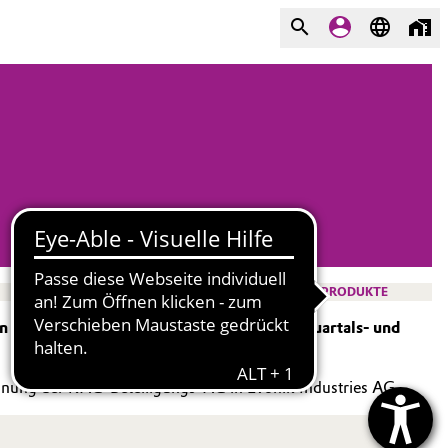
PRODUKTE
 auf einen Blick sowie Links zu unseren Quartals- und
ung der RAG-Beteiligungs-AG in Evonik Industries AG