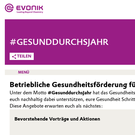
MÄRKTE
MÄRKTE
UNTERNEHMEN
#GESUNDDURCHSJAHR
UNTERNEHMEN
Market
Evonik - Leading Beyond Chemistry
TEILEN
Was uns antreibt
Additive Manufacturing
MENÜ
Über Evonik
Betriebliche Gesundheitsförderung f
Adhesives & Sealants
Unter dem Motto
#GesunddurchsJahr
hat das Gesundheits
We go beyond
Aerospace
euch nachhaltig dabei unterstützen, eure Gesundheit Schritt
HOME
Innovation
Diese Angebote erwarten euch als nächstes:
ÜBER UNS
Agriculture
Purpose
Bevorstehende Vorträge und Aktionen
INVESTOREN
Animal Nutrition & Health
BVB Partnerschaft
NACHHALTIGKEIT