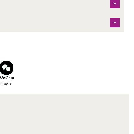
WeChat
Evonik