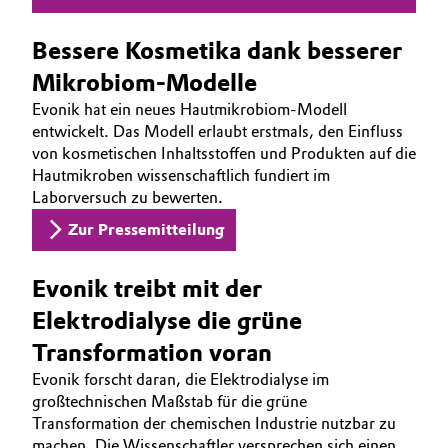
Allgemeine Verkaufs- und Lieferbedingungen
Electronics & Telecommunications
Bessere Kosmetika dank besserer
(AVB)
Mikrobiom-Modelle
Energy, Environment & Utilities
Evonik hat ein neues Hautmikrobiom-Modell
entwickelt. Das Modell erlaubt erstmals, den Einfluss
Food & Beverage
von kosmetischen Inhaltsstoffen und Produkten auf die
Business Lines
Hautmikroben wissenschaftlich fundiert im
Green Hydrogen
Karriere
Laborversuch zu bewerten.
Zur Pressemitteilung
Home Care & Cleaning
Investor Relations
Medien
Industrial Manufacturing & Machinery
Evonik treibt mit der
Elektrodialyse die grüne
Lubricants & Lubricant Additives
Transformation voran
Evonik forscht daran, die Elektrodialyse im
Medical Devices
großtechnischen Maßstab für die grüne
Transformation der chemischen Industrie nutzbar zu
Metals & Mining
machen. Die Wissenschaftler versprechen sich einen