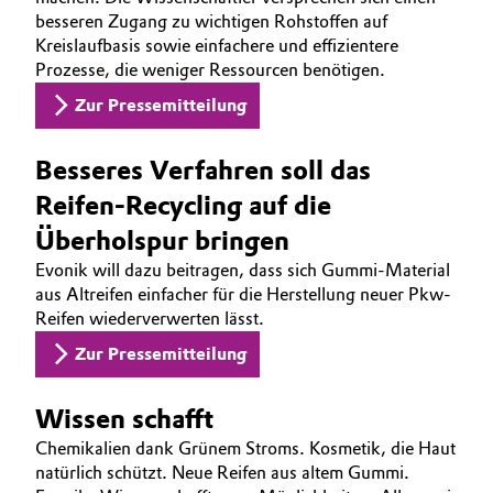
besseren Zugang zu wichtigen Rohstoffen auf
Oil & Gas, Petrochemicals
Kreislaufbasis sowie einfachere und effizientere
Prozesse, die weniger Ressourcen benötigen.
Personal Care & Beauty
Zur Pressemitteilung
Pharma & Biopharma
Besseres Verfahren soll das
Reifen-Recycling auf die
Plastics & Rubber
Überholspur bringen
Pulp, Paper & Packaging
Evonik will dazu beitragen, dass sich Gummi-Material
aus Altreifen einfacher für die Herstellung neuer Pkw-
Textiles, Leather & Nonwovens
Reifen wiederverwerten lässt.
Zur Pressemitteilung
Wissen schafft
Chemikalien dank Grünem Stroms. Kosmetik, die Haut
natürlich schützt. Neue Reifen aus altem Gummi.