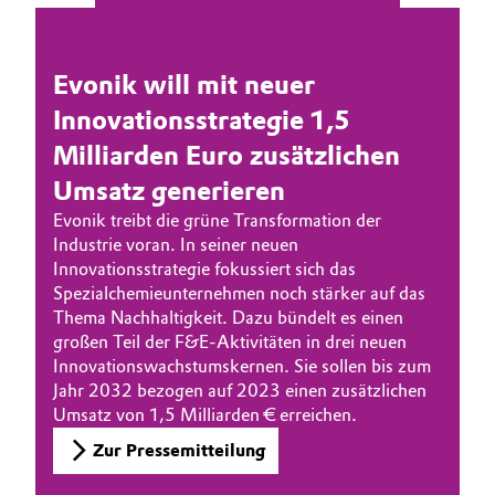
NACHHALTIGKEIT
BVB Partnerschaft
Automotive & Transportation
KARRIERE
Geschichte
MEDIEN
Evonik will mit neuer
Battery
Struktur & Organisation
EVENTS
Innovationsstrategie 1,5
Building, Construction & Infrastructure
DOCUMENTS
Milliarden Euro zusätzlichen
Vorstand
Umsatz generieren
Catalysts
Aufsichtsrat
Evonik treibt die grüne Transformation der
Industrie voran. In seiner neuen
Struktur
Chemical Industry
Innovationsstrategie fokussiert sich das
Spezialchemieunternehmen noch stärker auf das
Business Lines
Circular Economy
Thema Nachhaltigkeit. Dazu bündelt es einen
Weltweite Standorte
großen Teil der F&E-Aktivitäten in drei neuen
Coatings, Paints & Printing
Innovationswachstumskernen. Sie sollen bis zum
ESHQ
Jahr 2032 bezogen auf 2023 einen zusätzlichen
Umsatz von 1,5 Milliarden € erreichen.
Composites
Einkauf
Zur Pressemitteilung
Consumer Goods & Lifestyle
Governance & Compliance