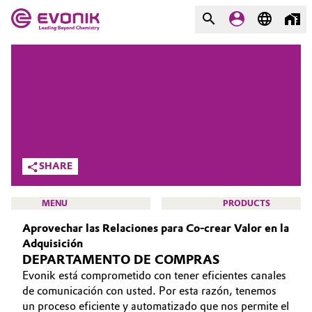
MARKETS
MARKETS
COMPANY
COMPANY
Market
Evonik - Leading Beyond
Chemistry
Additive Manufacturing
SHARE
What drives us
Adhesives & Sealants
MENU
PRODUCTS
About Evonik
Aprovechar las Relaciones para Co-crear Valor en la
Aerospace
We go beyond
Adquisición
DEPARTAMENTO DE COMPRAS
Agriculture
Purpose
Evonik está comprometido con tener eficientes canales
HOME
de comunicación con usted. Por esta razón, tenemos
Innovation
Animal Nutrition & Health
ABOUT US
un proceso eficiente y automatizado que nos permite el