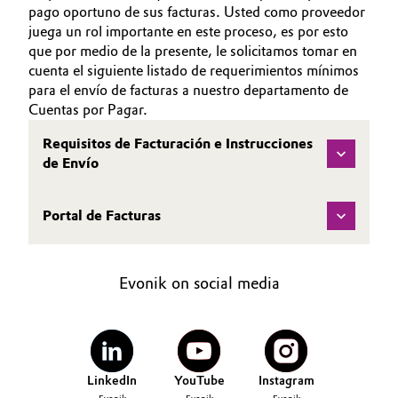
INVESTORS
pago oportuno de sus facturas. Usted como proveedor
Aerospace & Defense
Automotive & Transportation
juega un rol importante en este proceso, es por esto
SUSTAINABILITY
que por medio de la presente, le solicitamos tomar en
Circularity
CAREERS
cuenta el siguiente listado de requerimientos mínimos
Battery
para el envío de facturas a nuestro departamento de
BVB Partnership
MEDIA
Cuentas por Pagar.
Building, Construction & Infrastructure
EVENTS
History
Requisitos de Facturación e Instrucciones
DOCUMENTS
Structure & Organization
Catalysts
de Envío
VIDEOS
Executive Board
Chemical Industry
Portal de Facturas
Supervisory Board
Circular Economy
Structure
Evonik on social media
Coatings, Paints & Printing
Business Lines
Composites
ESHQ
LinkedIn
YouTube
Instagram
Consumer Goods & Lifestyle
Procurement